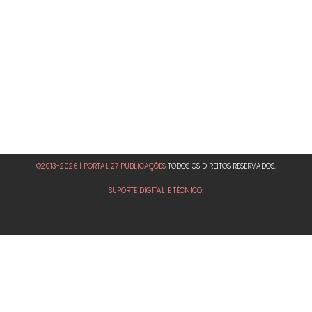
©2013-2026 | PORTAL 27 PUBLICAÇÕES
TODOS OS DIREITOS RESERVADOS.
SUPORTE DIGITAL E TÉCNICO: