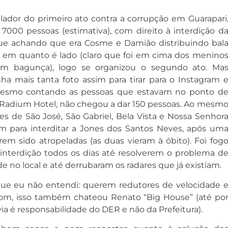
ador do primeiro ato contra a corrupção em Guarapari
7000 pessoas (estimativa), com direito à interdição d
ue achando que era Cosme e Damião distribuindo bal
o em quanto é lado (claro que foi em cima dos menino
ram bagunça), logo se organizou o segundo ato. Ma
nha mais tanta foto assim para tirar para o Instagram 
mesmo contando as pessoas que estavam no ponto d
 Radium Hotel, não chegou a dar 150 pessoas. Ao mesm
 de São José, São Gabriel, Bela Vista e Nossa Senhor
m para interditar a Jones dos Santos Neves, após um
rem sido atropeladas (as duas vieram à óbito). Foi fog
interdição todos os dias até resolverem o problema d
e no local e até derrubaram os radares que já existiam.
 que eu não entendi: querem redutores de velocidade 
om, isso também chateou Renato “Big House” (até po
a é responsabilidade do DER e não da Prefeitura).