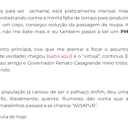
ra para ser semanal, está praticamente mensal, ma
protestando contra a minha falta de tempo para produzi
ar um copo, consegui redução da passagem de roupa. 
, não me bate mais e eu também passei a ser um
P
nto principal, tive que me atentar a focar o assunt
o (de verdade) chegou (
saiba aqui
) e o “virtual”, continua. 
sso amigo e Governador Renato Casagrande meio triste
undo.
 a população já cansou de ser o palhaço, enfim, deu um
foi, literalmente, quente. Rumores dão conta que 
arelinhos passará a se chamar “ASSATUR”.
uta de hoje: