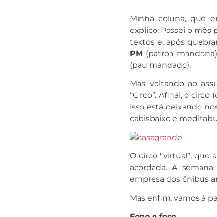
Minha coluna, que e
explico: Passei o mês 
textos e, após quebr
PM
(patroa mandona)
(pau mandado).
Mas voltando ao assu
“Circo”. Afinal, o circ
isso está deixando no
cabisbaixo e meditab
O circo “virtual”, que
acordada. A semana 
empresa dos ônibus am
Mas enfim, vamos à pa
Fogo e foco