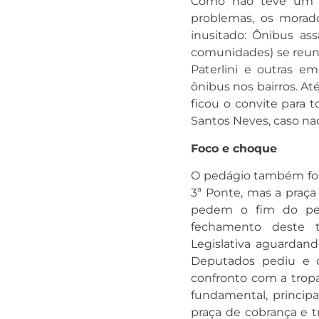
Como não teve um b
problemas, os morad
inusitado: Ônibus ass
comunidades) se reun
Paterlini e outras e
ônibus nos bairros. A
ficou o convite para 
Santos Neves, caso nad
Foco e choque
O pedágio também foi 
3ª Ponte, mas a praça
pedem o fim do pedá
fechamento deste t
Legislativa aguardan
Deputados pediu e q
confronto com a trop
fundamental, princip
praça de cobrança e 