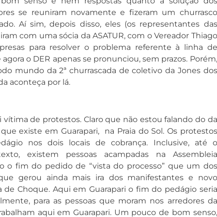
om senso e nem respostas quanto à solução do
ores se reuniram novamente e fizeram um churrasc
ado. Aí sim, depois disso, eles (os representantes da
iram com uma sócia da ASATUR, com o Vereador Thiag
mpresas para resolver o problema referente à linha d
té agora o DER apenas se pronunciou, sem prazos. Porém
todo mundo da 2ª churrascada de coletivo da Jones do
a aconteça por lá.
vítima de protestos. Claro que não estou falando do d
 que existe em Guarapari, na Praia do Sol. Os protesto
gio nos dois locais de cobrança. Inclusive, até 
exto, existem pessoas acampadas na Assemblei
do o fim do pedido de “vista do processo” que um do
ue gerou ainda mais ira dos manifestantes e nov
a de Choque. Aqui em Guarapari o fim do pedágio seri
almente, para as pessoas que moram nos arredores d
trabalham aqui em Guarapari. Um pouco de bom senso