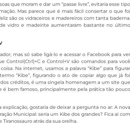
oas que moram e dar um “passe livre”, evitaria esse tip
mação. Mas parece que é mais fácil consertar o que fo
eliz são os vidraceiros e madereiros com tanta baderna
de vidro e madeirite aumentaram bastante no últim
V
or, mas só sabe ligá-lo e acessar o Facebook para ve
que Control(Ctrl)+C e Control+V são comandos para voc
coisa. Na internet, usamos a palavra “Kibe” para figura
termo “Kibe”, figurando o ato de copiar algo que já fo
vidos créditos, é uma singela homenagem a um site qu
 bem famoso, principalmente pela prática tão pouc
explicação, gostaria de deixar a pergunta no ar: A nov
ração Municipal: seria um Kibe dos grandes? Fica aí co
Tiranossauro atrás da sua orelha.