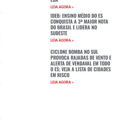
LEIA AGORA »
,
IDEB: ENSINO MÉDIO DO ES
a
CONQUISTA A 3ª MAIOR NOTA
a
DO BRASIL E LIDERA NO
SUDESTE
s
s
LEIA AGORA »
e
CICLONE BOMBA NO SUL
e
PROVOCA RAJADAS DE VENTO E
ALERTA DE VENDAVAL EM TODO
o
O ES; VEJA A LISTA DE CIDADES
a
EM RISCO
a
LEIA AGORA »
o
e
e
r