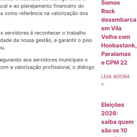
Somos
scal e ao planejamento financeiro do
Rock
ma como referência na valorização dos
desembarca
em Vila
s servidores é reconhecer o trabalho
Velha com
dade da nossa gestão, e garantir o piso
Hoobastank,
ou.
Paralamas
segurando aos servidores municipais o
e CPM 22
com a valorização profissional, o diálogo
LEIA AGORA
»
Eleições
2026:
saiba quem
são os 10