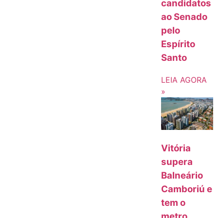
candidatos
ao Senado
pelo
Espírito
Santo
LEIA AGORA
»
Vitória
supera
Balneário
Camboriú e
tem o
metro