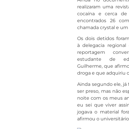
realizaram uma revis
cocaína e cerca de
encontrados 26 com
chamada crystal e um f
Os dois detidos for
à delegacia regional
reportagem conv
estudante de edu
Guilherme, que afirm
droga e que adquiriu 
Ainda segundo ele, já 
ser preso, mas não es
noite com os meus ami
eu sei que viver assi
jogava o material fo
afirmou o universitário