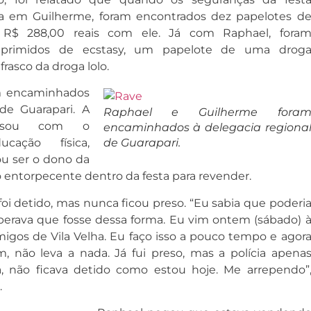
ta em Guilherme, foram encontrados dez papelotes d
 R$ 288,00 reais com ele. Já com Raphael, fora
primidos de ecstasy, um papelote de uma drog
rasco da droga lolo.
am encaminhados
 de Guarapari. A
Raphael e Guilherme fora
ersou com o
encaminhados à delegacia regiona
cação física,
de Guarapari.
ou ser o dono da
o entorpecente dentro da festa para revender.
foi detido, mas nunca ficou preso. “Eu sabia que poderi
perava que fosse dessa forma. Eu vim ontem (sábado) 
gos de Vila Velha. Eu faço isso a pouco tempo e agor
m, não leva a nada. Já fui preso, mas a polícia apena
ra, não ficava detido como estou hoje. Me arrependo”
.