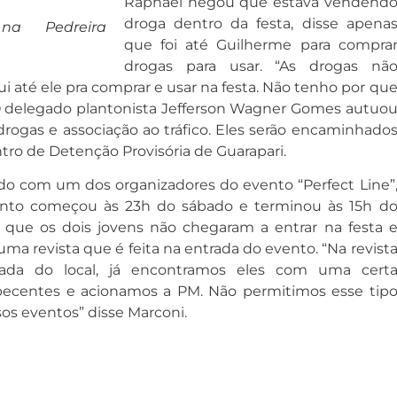
Raphael negou que estava vendend
droga dentro da festa, disse apena
na Pedreira
que foi até Guilherme para compra
drogas para usar. “As drogas nã
ui até ele pra comprar e usar na festa. Não tenho por qu
. O delegado plantonista Jefferson Wagner Gomes autuo
 drogas e associação ao tráfico. Eles serão encaminhado
tro de Detenção Provisória de Guarapari.
do com um dos organizadores do evento “Perfect Line”
ento começou às 23h do sábado e terminou às 15h d
 que os dois jovens não chegaram a entrar na festa 
uma revista que é feita na entrada do evento. “Na revist
rada do local, já encontramos eles com uma cert
ecentes e acionamos a PM. Não permitimos esse tip
ssos eventos” disse Marconi.