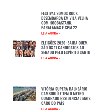
e
m
FESTIVAL SOMOS ROCK
DESEMBARCA EM VILA VELHA
a
COM HOOBASTANK,
PARALAMAS E CPM 22
LEIA AGORA »
m
ELEIÇÕES 2026: SAIBA QUEM
l
SÃO OS 11 CANDIDATOS AO
SENADO PELO ESPÍRITO SANTO
LEIA AGORA »
a
à
a
VITÓRIA SUPERA BALNEÁRIO
s
CAMBORIÚ E TEM O METRO
,
QUADRADO RESIDENCIAL MAIS
CARO DO PAÍS
LEIA AGORA »