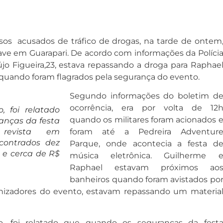
sos acusados de tráfico de drogas, na tarde de ontem
ave em Guarapari. De acordo com informações da Políci
újo Figueira,23, estava repassando a droga para Raphae
 quando foram flagrados pela segurança do evento.
Segundo informações do boletim d
ocorrência, era por volta de 12
 foi relatado
quando os militares foram acionados 
anças da festa
 revista em
foram até a Pedreira Adventur
contrados dez
Parque, onde acontecia a festa d
 e cerca de R$
música eletrônica. Guilherme 
Raphael estavam próximos ao
banheiros quando foram avistados po
izadores do evento, estavam repassando um materia
, foi relatado que quando os seguranças da fest