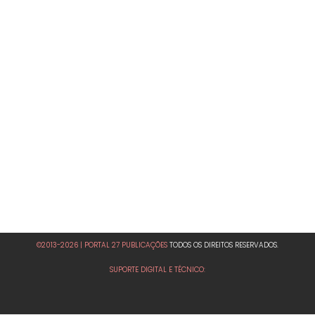
©2013-2026 | PORTAL 27 PUBLICAÇÕES
TODOS OS DIREITOS RESERVADOS.
SUPORTE DIGITAL E TÉCNICO: