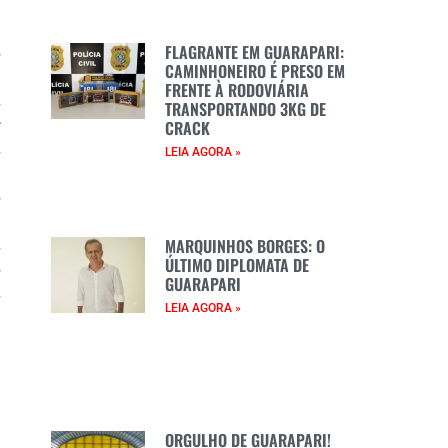
FLAGRANTE EM GUARAPARI:
o
CAMINHONEIRO É PRESO EM
a
FRENTE À RODOVIÁRIA
s
TRANSPORTANDO 3KG DE
CRACK
r
s
LEIA AGORA »
e
o
a
MARQUINHOS BORGES: O
s
ÚLTIMO DIPLOMATA DE
o
GUARAPARI
s
LEIA AGORA »
ORGULHO DE GUARAPARI!