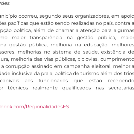
ades.
nicípio ocorreu, segundo seus organizadores, em apoi
s pacíficas que estão sendo realizadas no país, contra 
upção política, além de chamar a atenção para alguma
mo maior transparência na gestão pública, maio
 na gestão pública, melhoria na educação, melhore
essores, melhorias no sistema de saúde, existência d
ltura, melhoria das vias públicas, ciclovias, cumpriment
a corrupção assinado em campanha eleitoral, melhori
dade inclusive da praia, política de turismo além dos trio
 cabíveis aos funcionários que estão recebend
 técnicos realmente qualificados nas secretaria
ebook.com/RegionalidadesES