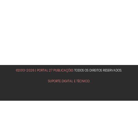
©2013-2026 | PORTAL 27 PUBLICAÇÕES
TODOS OS DIREITOS RESERVADOS.
SUPORTE DIGITAL E TÉCNICO: