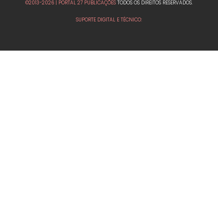
©2013-2026 | PORTAL 27 PUBLICAÇÕES
TODOS OS DIREITOS RESERVADOS.
SUPORTE DIGITAL E TÉCNICO: