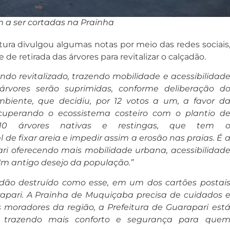
 a ser cortadas na Prainha
tura divulgou algumas notas por meio das redes sociais
de retirada das árvores para revitalizar o calçadão.
endo revitalizado, trazendo mobilidade e acessibilidad
árvores serão suprimidas, conforme deliberação d
biente, que decidiu, por 12 votos a um, a favor d
ecuperando o ecossistema costeiro com o plantio d
10 árvores nativas e restingas, que tem 
de fixar areia e impedir assim a erosão nas praias. É 
ari oferecendo mais mobilidade urbana, acessibilidad
Um antigo desejo da população.”
adão destruído como esse, em um dos cartões postai
apari. A Prainha de Muquiçaba precisa de cuidados 
s moradores da região, a Prefeitura de Guarapari est
la, trazendo mais conforto e segurança para que