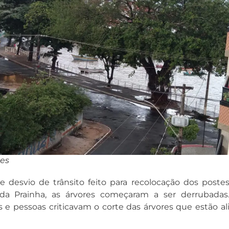
des
e desvio de trânsito feito para recolocação dos poste
da Prainha, as árvores começaram a ser derrubadas
 e pessoas criticavam o corte das árvores que estão al