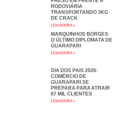
PRESO EM FRENTE À
RODOVIÁRIA
e
TRANSPORTANDO 3KG
s
DE CRACK
s
LEIA AGORA »
o
MARQUINHOS BORGES:
O ÚLTIMO DIPLOMATA DE
GUARAPARI
m
LEIA AGORA »
e
a
DIA DOS PAIS 2026:
o
COMÉRCIO DE
GUARAPARI SE
PREPARA PARA ATRAIR
67 MIL CLIENTES
LEIA AGORA »
o
a
: