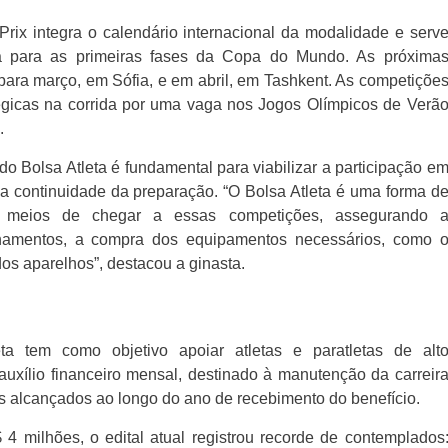
Prix
integra o calendário internacional da modalidade e serv
a para as primeiras fases da Copa do Mundo. As próxima
 para março, em
Sófia
, e em abril, em
Tashkent
. As competiçõe
égicas na corrida por uma vaga nos
Jogos Olímpicos de Verã
.
o Bolsa Atleta é fundamental para viabilizar a participação e
 a continuidade da preparação. “O Bolsa Atleta é uma forma d
s meios de chegar a essas competições, assegurando 
namentos, a compra dos equipamentos necessários, como 
dos aparelhos”, destacou a ginasta.
a tem como objetivo apoiar atletas e paratletas de alt
uxílio financeiro mensal, destinado à manutenção da carreir
os alcançados ao longo do ano de recebimento do benefício.
4 milhões, o edital atual registrou recorde de contemplados