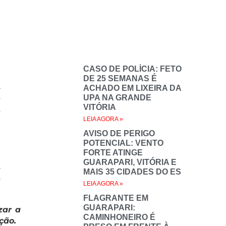
CASO DE POLÍCIA: FETO
DE 25 SEMANAS É
a
ACHADO EM LIXEIRA DA
UPA NA GRANDE
o
VITÓRIA
s
LEIA AGORA »
AVISO DE PERIGO
,
POTENCIAL: VENTO
FORTE ATINGE
,
GUARAPARI, VITÓRIA E
a
MAIS 35 CIDADES DO ES
s
LEIA AGORA »
FLAGRANTE EM
GUARAPARI:
zar a
CAMINHONEIRO É
ção.