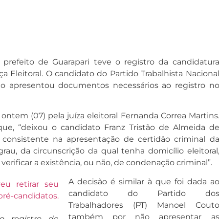
prefeito de Guarapari teve o registro da candidatur
 Eleitoral. O candidato do Partido Trabalhista Naciona
não apresentou documentos necessários ao registro n
a ontem (07) pela juíza eleitoral Fernanda Correa Martins
ue, “deixou o candidato Franz Tristão de Almeida d
 consistente na apresentação de certidão criminal d
grau, da circunscrição da qual tenha domicílio eleitoral
erificar a existência, ou não, de condenação criminal”.
A decisão é similar à que foi dada a
candidato do Partido do
Trabalhadores (PT) Manoel Cout
também por não apresentar a
o registro de