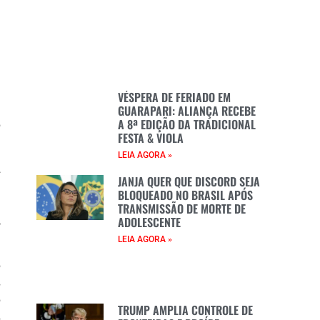
a
VÉSPERA DE FERIADO EM
l
GUARAPARI: ALIANÇA RECEBE
A 8ª EDIÇÃO DA TRADICIONAL
o
FESTA & VIOLA
LEIA AGORA »
.
JANJA QUER QUE DISCORD SEJA
e
BLOQUEADO NO BRASIL APÓS
a
TRANSMISSÃO DE MORTE DE
ADOLESCENTE
,
LEIA AGORA »
o
s
o
TRUMP AMPLIA CONTROLE DE
s