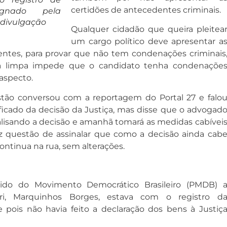
certidões de antecedentes criminais.
ugnado pela
: divulgação
Qualquer cidadão que queira pleitea
um cargo político deve apresentar a
entes, para provar que não tem condenações criminais
ha limpa impede que o candidato tenha condenaçõe
aspecto.
istão conversou com a reportagem do Portal 27 e falo
ificado da decisão da Justiça, mas disse que o advogad
lisando a decisão e amanhã tomará as medidas cabívei
fez questão de assinalar que como a decisão ainda cab
ontinua na rua, sem alterações.
ido do Movimento Democrático Brasileiro (PMDB) 
ari, Marquinhos Borges, estava com o registro d
 pois não havia feito a declaração dos bens à Justiç