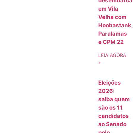
desembarca
em Vila
Velha com
Hoobastank,
Paralamas
e CPM 22
LEIA AGORA
»
Eleições
2026:
saiba quem
são os 11
candidatos
ao Senado
pelo