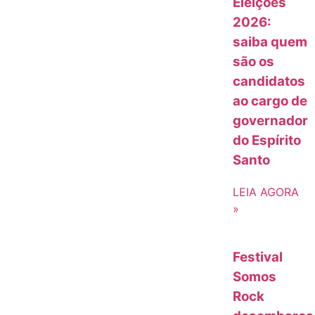
Eleições
2026:
saiba quem
são os
candidatos
ao cargo de
governador
do Espírito
Santo
LEIA AGORA
»
Festival
Somos
Rock