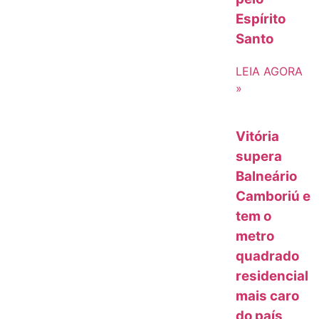
Espírito
Santo
LEIA AGORA
»
Vitória
supera
Balneário
Camboriú e
tem o
metro
quadrado
residencial
mais caro
do país