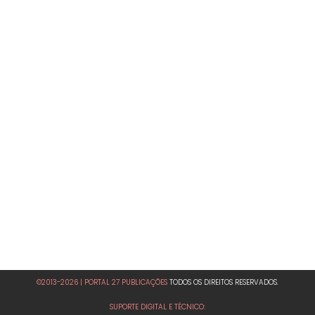
©2013-2026 | PORTAL 27 PUBLICAÇÕES
TODOS OS DIREITOS RESERVADOS.
SUPORTE DIGITAL E TÉCNICO: