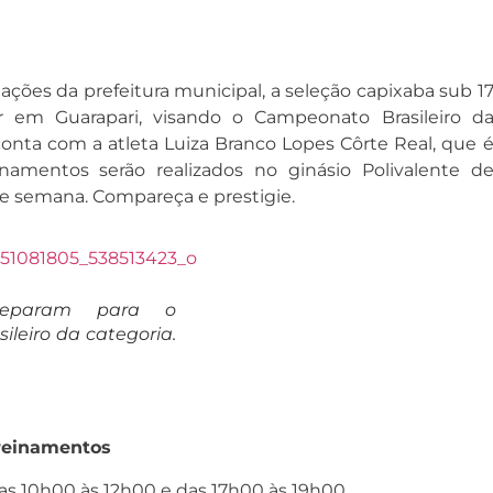
ções da prefeitura municipal, a seleção capixaba sub 1
r em Guarapari, visando o Campeonato Brasileiro d
conta com a atleta Luiza Branco Lopes Côrte Real, que 
inamentos serão realizados no ginásio Polivalente d
de semana. Compareça e prestigie.
reparam para o
leiro da categoria.
treinamentos
das 10h00 às 12h00 e das 17h00 às 19h00