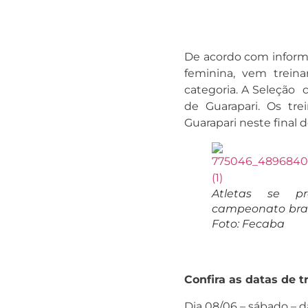
De acordo com informa
feminina, vem treina
categoria. A Seleção 
de Guarapari. Os tre
Guarapari neste final 
Atletas se p
campeonato brasi
Foto: Fecaba
Confira as datas de 
Dia 08/06 – sábado – 