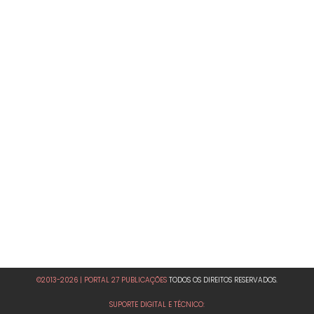
©2013-2026 | PORTAL 27 PUBLICAÇÕES
TODOS OS DIREITOS RESERVADOS.
SUPORTE DIGITAL E TÉCNICO: