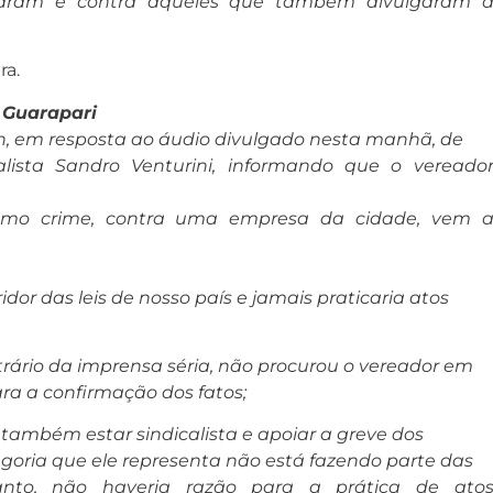
aram e contra aqueles que também divulgaram 
ra.
 Guarapari
in, em resposta ao áudio divulgado nesta manhã, de
ialista Sandro Venturini, informando que o vereado
como crime, contra uma empresa da cidade, vem 
dor das leis de nosso país e jamais praticaria atos
ntrário da imprensa séria, não procurou o vereador em
 a confirmação dos fatos;
 também estar sindicalista e apoiar a greve dos
goria que ele representa não está fazendo parte das
tanto, não haveria razão para a prática de ato