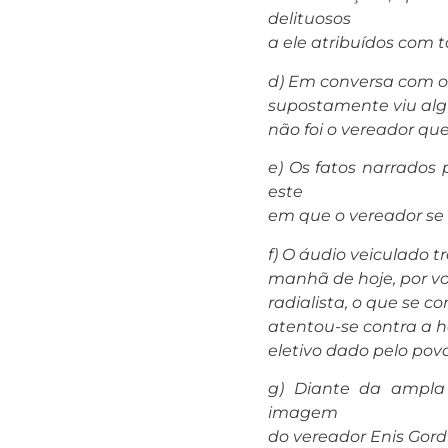
delituosos
a ele atribuídos com t
d) Em conversa com o 
supostamente viu alg
não foi o vereador que
e) Os fatos narrado
este
em que o vereador se
f) O áudio veiculado 
manhã de hoje, por v
radialista, o que se 
atentou-se contra a 
eletivo dado pelo pov
g) Diante da ampla
imagem
do vereador Enis Gor