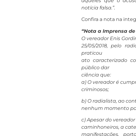
aqueles que o acus
notícia falsa.”.
Confira a nota na integ
“Nota a Imprensa de
O vereador Enis Gord
25/05/2018, pelo rad
praticou
ato caracterizado 
público dar
ciência que:
a) O vereador é cumpri
criminosos;
b) O radialista, ao co
nenhum momento para
c) Apesar do vereador
caminhoneiros, a cate
manifestações, por