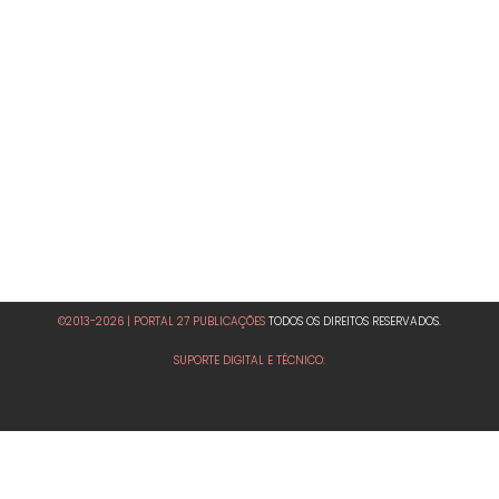
©2013-2026 | PORTAL 27 PUBLICAÇÕES
TODOS OS DIREITOS RESERVADOS.
SUPORTE DIGITAL E TÉCNICO: