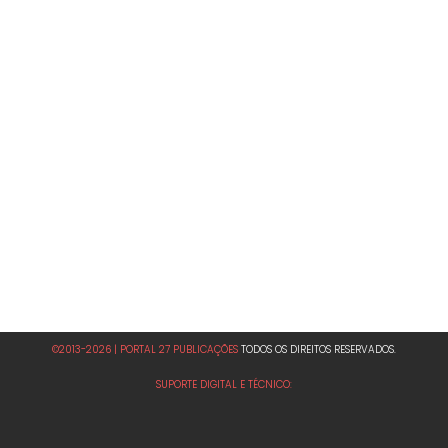
©2013-2026 | PORTAL 27 PUBLICAÇÕES
TODOS OS DIREITOS RESERVADOS.
SUPORTE DIGITAL E TÉCNICO: