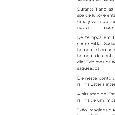
Durante 1 ano, a
spa de luxo) e ent
uma jovem de muit
nova rainha, mas 
De tempos em te
como Hitler, Sad
homem chamado H
homem de confian
dia 13 do mês de 
saqueados.
E é neste ponto 
rainha Ester a inte
A situação de Est
rainha de um impé
“Não imagines que,