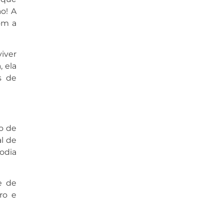
o! A
om a
iver
 ela
s de
o de
l de
odia
e de
ro e