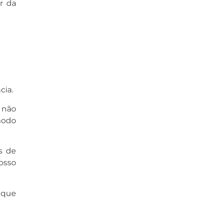
r da
;
cia.
 não
modo
s de
osso
a que