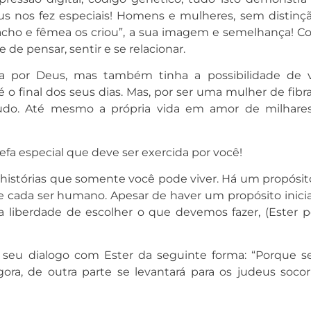
s nos fez especiais! Homens e mulheres, sem distinçã
macho e fêmea os criou”, a sua imagem e semelhança! C
e pensar, sentir e se relacionar.
ida por Deus, mas também tinha a possibilidade de v
 final dos seus dias. Mas, por ser uma mulher de fibra,
 tudo. Até mesmo a própria vida em amor de milhare
fa especial que deve ser exercida por você!
histórias que somente você pode viver. Há um propósit
e cada ser humano. Apesar de haver um propósito inicia
a liberdade de escolher o que devemos fazer, (Ester p
 seu dialogo com Ester da seguinte forma: “Porque s
gora, de outra parte se levantará para os judeus socor