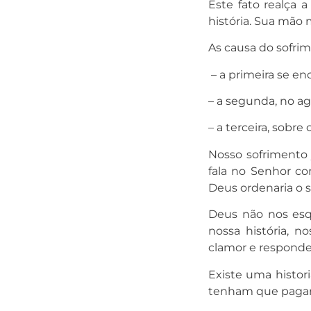
Este fato realça 
história. Sua mão
As causa do sofri
– a primeira se en
– a segunda, no a
– a terceira, sobr
Nosso sofrimento
fala no Senhor c
Deus ordenaria o so
Deus não nos esq
nossa história, n
clamor e responde
Existe uma histori
tenham que pagar 