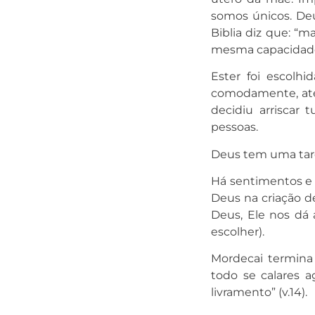
somos únicos. Deu
Biblia diz que: “
mesma capacidade d
Ester foi escolh
comodamente, até o
decidiu arriscar
pessoas.
Deus tem uma tare
Há sentimentos e 
Deus na criação d
Deus, Ele nos dá 
escolher).
Mordecai termina
todo se calares a
livramento” (v.14).