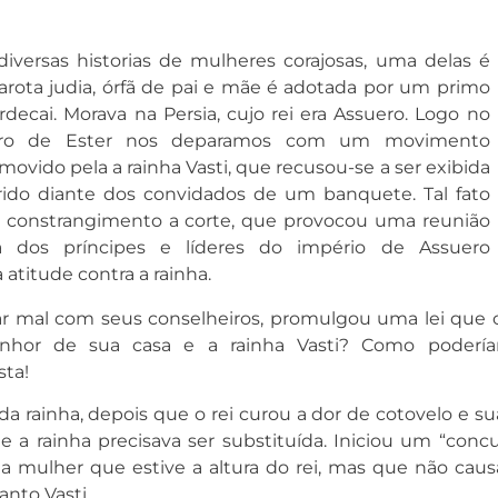
 diversas historias de mulheres corajosas, uma delas é
arota judia, órfã de pai e mãe é adotada por um primo
ecai. Morava na Persia, cujo rei era Assuero. Logo no
livro de Ester nos deparamos com um movimento
movido pela a rainha Vasti, que recusou-se a ser exibida
ido diante dos convidados de um banquete. Tal fato
 constrangimento a corte, que provocou uma reunião
ria dos príncipes e líderes do império de Assuero
atitude contra a rainha.
icar mal com seus conselheiros, promulgou uma lei que 
hor de sua casa e a rainha Vasti? Como poderí
sta!
a rainha, depois que o rei curou a dor de cotovelo e sua
 a rainha precisava ser substituída. Iniciou um “concu
a mulher que estive a altura do rei, mas que não caus
nto Vasti.