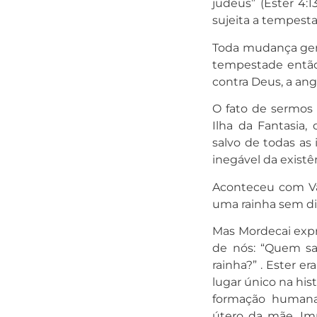
judeus” (Ester 4:
sujeita a tempesta
Toda mudança gera
tempestade então f
contra Deus, a ang
O fato de sermos
Ilha da Fantasia,
salvo de todas as 
inegável da exist
Aconteceu com Va
uma rainha sem dir
Mas Mordecai exp
de nós: “Quem sa
rainha?” . Ester 
lugar único na his
formação humana,
útero da mãe. Imp