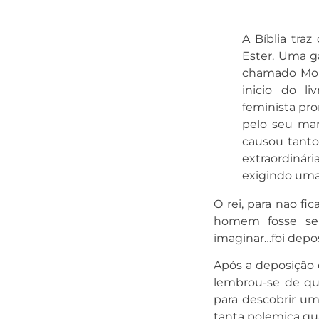
A Bíblia traz
Ester. Uma g
chamado Mord
inicio do 
feminista pro
pelo seu mar
causou tanto
extraordiná
exigindo uma 
O rei, para nao f
homem fosse sen
imaginar…foi depo
Após a deposição d
lembrou-se de que
para descobrir um
tanta polemica qua