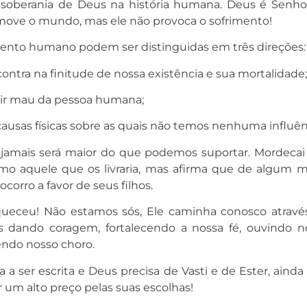
a soberania de Deus na história humana. Deus é Senho
 move o mundo, mas ele não provoca o sofrimento!
mento humano podem ser distinguidas em três direções:
contra na finitude de nossa existência e sua mortalidade
gir mau da pessoa humana;
e causas físicas sobre as quais não temos nenhuma influên
 jamais será maior do que podemos suportar. Mordecai
omo aquele que os livraria, mas afirma que de algum 
corro a favor de seus filhos.
ueceu! Não estamos sós, Ele caminha conosco atravé
os dando coragem, fortalecendo a nossa fé, ouvindo n
ndo nosso choro.
a a ser escrita e Deus precisa de Vasti e de Ester, aind
um alto preço pelas suas escolhas!