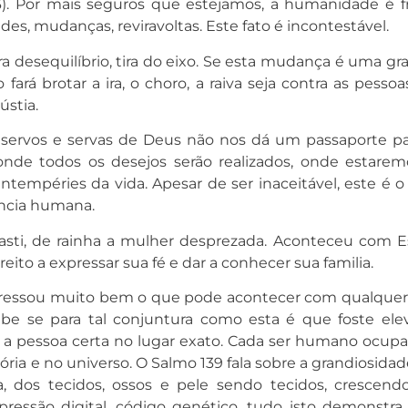
13). Por mais seguros que estejamos, a humanidade é frá
des, mudanças, reviravoltas. Este fato é incontestável.
 desequilíbrio, tira do eixo. Se esta mudança é uma gr
ará brotar a ira, o choro, a raiva seja contra as pesso
ústia.
 servos e servas de Deus não nos dá um passaporte pa
 onde todos os desejos serão realizados, onde estarem
intempéries da vida. Apesar de ser inaceitável, este é o
ência humana.
sti, de rainha a mulher desprezada. Aconteceu com Es
eito a expressar sua fé e dar a conhecer sua familia.
ressou muito bem o que pode acontecer com qualque
be se para tal conjuntura como esta é que foste ele
era a pessoa certa no lugar exato. Cada ser humano ocup
tória e no universo. O Salmo 139 fala sobre a grandiosida
 dos tecidos, ossos e pele sendo tecidos, crescend
ressão digital, código genético, tudo isto demonstra