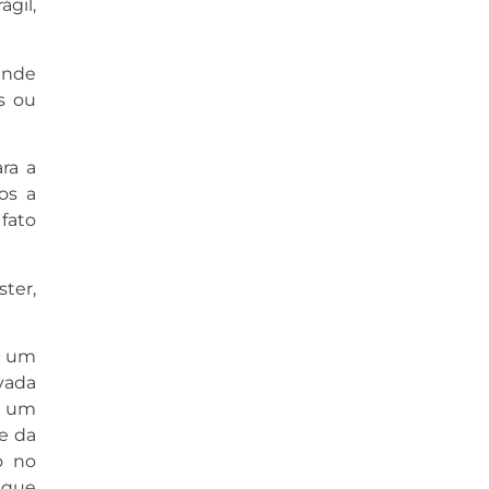
gil,
ande
as ou
ra a
os a
 fato
ter,
r um
vada
a um
de da
o no
 que