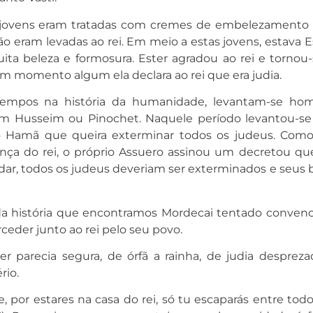
s jovens eram tratadas com cremes de embelezamento
ão eram levadas ao rei. Em meio a estas jovens, estava E
a beleza e formosura. Ester agradou ao rei e tornou-
em momento algum ela declara ao rei que era judia.
mpos na história da humanidade, levantam-se ho
am Husseim ou Pinochet. Naquele período levantou-s
amã que queira exterminar todos os judeus. Como
ça do rei, o próprio Assuero assinou um decretou qu
adar, todos os judeus deveriam ser exterminados e seus 
da história que encontramos Mordecai tentado convenc
rceder junto ao rei pelo seu povo.
er parecia segura, de órfã a rainha, de judia despreza
rio.
 por estares na casa do rei, só tu escaparás entre todo