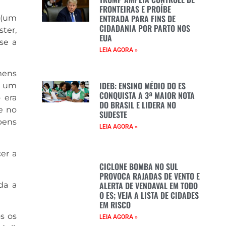
FRONTEIRAS E PROÍBE
ENTRADA PARA FINS DE
 (um
CIDADANIA POR PARTO NOS
ster,
EUA
se a
LEIA AGORA »
mens
IDEB: ENSINO MÉDIO DO ES
e um
CONQUISTA A 3ª MAIOR NOTA
 era
DO BRASIL E LIDERA NO
e no
SUDESTE
bens
LEIA AGORA »
er a
CICLONE BOMBA NO SUL
PROVOCA RAJADAS DE VENTO E
ALERTA DE VENDAVAL EM TODO
da a
O ES; VEJA A LISTA DE CIDADES
EM RISCO
s os
LEIA AGORA »