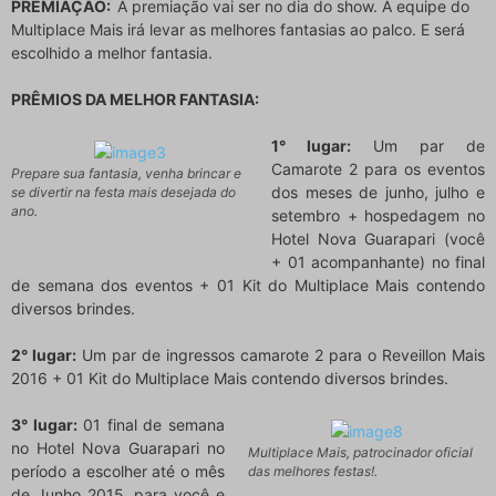
PREMIAÇÃO:
A premiação vai ser no dia do show. A equipe do
Multiplace Mais irá levar as melhores fantasias ao palco. E será
escolhido a melhor fantasia.
PRÊMIOS DA MELHOR FANTASIA:
1° lugar:
Um par de
Camarote 2 para os eventos
Prepare sua fantasia, venha brincar e
dos meses de junho, julho e
se divertir na festa mais desejada do
ano.
setembro + hospedagem no
Hotel Nova Guarapari (você
+ 01 acompanhante) no final
de semana dos eventos + 01 Kit do Multiplace Mais contendo
diversos brindes.
2° lugar:
Um par de ingressos camarote 2 para o Reveillon Mais
2016 + 01 Kit do Multiplace Mais contendo diversos brindes.
3° lugar:
01 final de semana
no Hotel Nova Guarapari no
Multiplace Mais, patrocinador oficial
período a escolher até o mês
das melhores festas!.
de Junho 2015, para você e