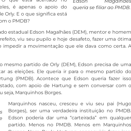
Edson Magalhãe
les, é apenas o apoio do
queria se filiar ao PMDB.
rly. E o que significa está
 com o PMDB?
tado estadual Edson Magalhães (DEM), mentor e home
refeito, viu seu pupilo e hoje desafeto, fazer uma ótim
e impedir a movimentação que ele dava como certa. 
no mesmo partido de Orly (DEM), Edson precisa de um
tar as eleições. Ele queria ir para o mesmo partido d
rtung (PMDB). Acontece que Edson queria fazer iss
stado, com apoio de Hartung e sem conversar com 
 seja, Marquinhos Borges.
Marquinhos nasceu, cresceu e viu seu pai (Hug
Borges), ser uma verdadeira instituição no PMDB
s
Edson poderia dar uma “carteirada” em qualque
e
partido. Menos no PMDB. Menos em Marquinho