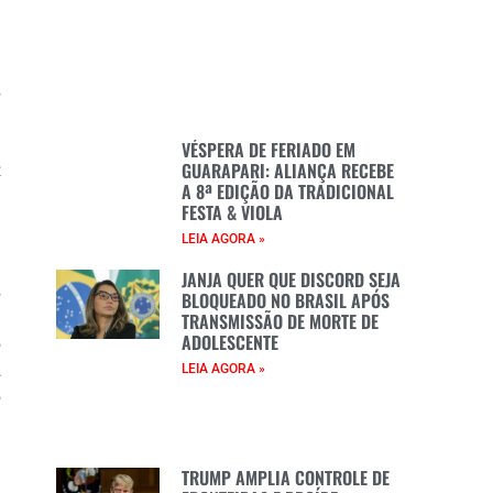
s
e
e
VÉSPERA DE FERIADO EM
GUARAPARI: ALIANÇA RECEBE
z
A 8ª EDIÇÃO DA TRADICIONAL
é
FESTA & VIOLA
LEIA AGORA »
m
JANJA QUER QUE DISCORD SEJA
s
BLOQUEADO NO BRASIL APÓS
m
TRANSMISSÃO DE MORTE DE
ADOLESCENTE
o
.
LEIA AGORA »
o
TRUMP AMPLIA CONTROLE DE