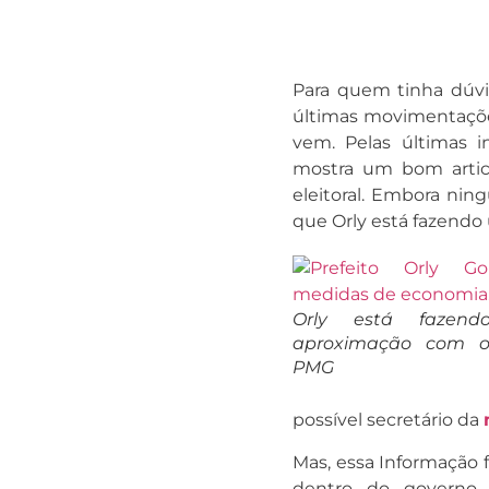
Para quem tinha dúvi
últimas movimentações
vem. Pelas últimas i
mostra um bom articu
eleitoral. Embora nin
que Orly está fazend
Orly está faze
aproximação com o
PMG
possível secretário da
Mas, essa Informação 
dentro do governo.