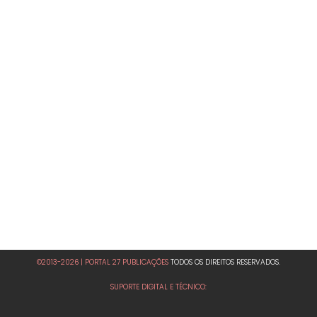
©2013-2026 | PORTAL 27 PUBLICAÇÕES
TODOS OS DIREITOS RESERVADOS.
SUPORTE DIGITAL E TÉCNICO: