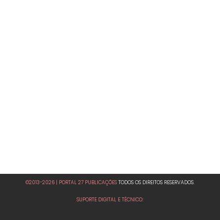
©2013-2026 | PORTAL 27 PUBLICAÇÕES
TODOS OS DIREITOS RESERVADOS.
SUPORTE DIGITAL E TÉCNICO: