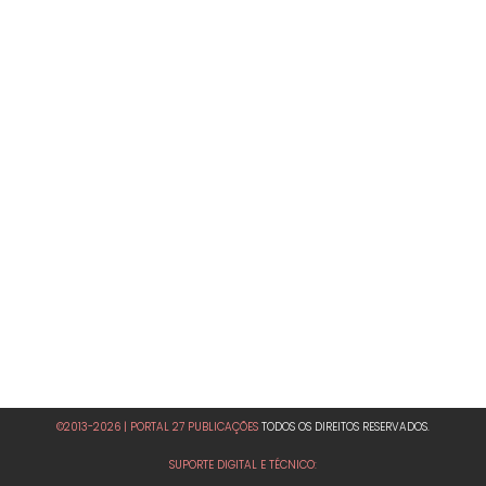
©2013-2026 | PORTAL 27 PUBLICAÇÕES
TODOS OS DIREITOS RESERVADOS.
SUPORTE DIGITAL E TÉCNICO: