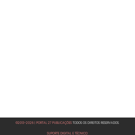
©2013-2026 | PORTAL 27 PUBLICAÇÕES
TODOS OS DIREITOS RESERVADOS.
SUPORTE DIGITAL E TÉCNICO: