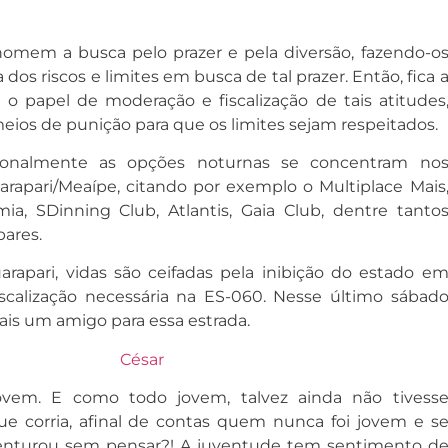
homem a busca pelo prazer e pela diversão, fazendo-o
dos riscos e limites em busca de tal prazer. Então, fica 
o papel de moderação e fiscalização de tais atitudes
eios de punição para que os limites sejam respeitados.
cionalmente as opções noturnas se concentram no
rapari/Meaípe, citando por exemplo o Multiplace Mais
ia, SDinning Club, Atlantis, Gaia Club, dentre tanto
bares.
rapari, vidas são ceifadas pela inibição do estado e
iscalização necessária na ES-060. Nesse último sábad
ais um amigo para essa estrada.
ovem. E como todo jovem, talvez ainda não tivess
ue corria, afinal de contas quem nunca foi jovem e s
enturou sem pensar?! A juventude tem sentimento d