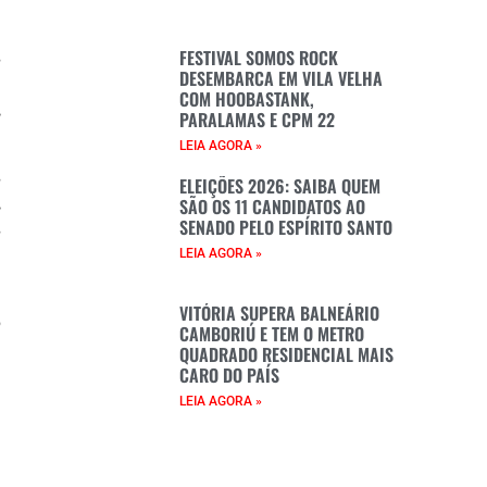
FESTIVAL SOMOS ROCK
s
DESEMBARCA EM VILA VELHA
a
COM HOOBASTANK,
,
PARALAMAS E CPM 22
LEIA AGORA »
s
ELEIÇÕES 2026: SAIBA QUEM
,
SÃO OS 11 CANDIDATOS AO
SENADO PELO ESPÍRITO SANTO
s
LEIA AGORA »
m
VITÓRIA SUPERA BALNEÁRIO
o
CAMBORIÚ E TEM O METRO
QUADRADO RESIDENCIAL MAIS
CARO DO PAÍS
LEIA AGORA »
e
e
e