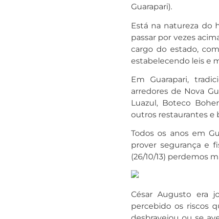
Guarapari).
Está na natureza do 
passar por vezes acima 
cargo do estado, com 
estabelecendo leis e m
Em Guarapari, tradi
arredores de Nova Gua
Luazul, Boteco Bohem
outros restaurantes e 
Todos os anos em Gua
prover segurança e f
(26/10/13) perdemos m
César Augusto era j
percebido os riscos q
desbravejou ou se av