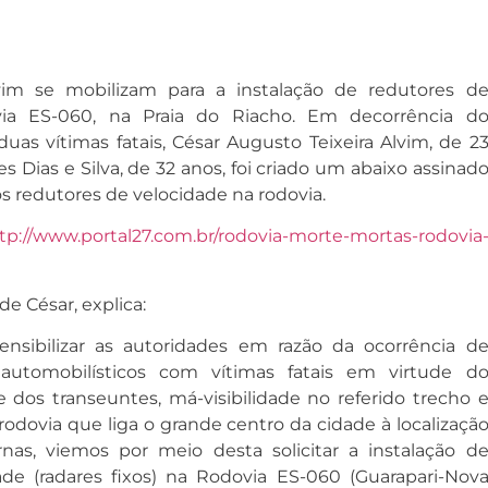
im se mobilizam para a instalação de redutores d
ia ES-060, na Praia do Riacho. Em decorrência d
uas vítimas fatais, César Augusto Teixeira Alvim, de 2
s Dias e Silva, de 32 anos, foi criado um abaixo assinad
os redutores de velocidade na rodovia.
tp://www.portal27.com.br/rodovia-morte-mortas-rodovia
de César, explica:
nsibilizar as autoridades em razão da ocorrência d
automobilísticos com vítimas fatais em virtude d
 dos transeuntes, má-visibilidade no referido trecho 
dovia que liga o grande centro da cidade à localizaçã
rnas, viemos por meio desta solicitar a instalação d
ade (radares fixos) na Rodovia ES-060 (Guarapari-Nov