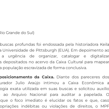
Rio Grande do Sul)
uscas profundas foi endossada pela historiadora Keil
da Universidade de Pittsburgh (EUA)
. Em depoimento a
a urgência de organizar, catalogar e digitaliza
os depositados no acervo da Caixa Cultural para mapea
da população escravizada de forma conclusiva
.
posicionamento da Caixa.
Diante dos pareceres do
ocurador Julio Araújo intimou a Caixa Econômica 
gia exata utilizada em suas buscas e solicitou auxíli
do ao Arquivo Nacional para auditar a papelada
. 
 que o foco imediato é elucidar os fatos e que, cas
priações indébitas ou violações de direitos, o MP