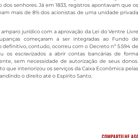
o dos senhores
. Já em 1833, registros apontavam que o
am mais de 8% dos acionistas de uma unidade privad
 amparo jurídico com a aprovação da Lei do Ventre Livr
poupanças começaram a ser integradas ao Fundo d
o definitivo, contudo, ocorreu com o Decreto nº 5.594 d
zou os escravizados a abrir contas bancárias de form
ente, sem necessidade de autorização de seus donos
o que interiorizou os serviços da Caixa Econômica pela
andindo o direito até o Espírito Santo
.
COMPARTILHE AG