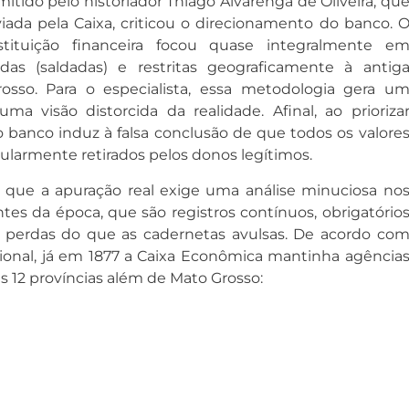
tido pelo historiador Thiago Alvarenga de Oliveira, qu
viada pela Caixa, criticou o direcionamento do banco
. 
tituição financeira focou quase integralmente e
adas (saldadas) e restritas geograficamente à antig
rosso
. Para o especialista, essa metodologia gera u
uma visão distorcida da realidade
. Afinal, ao prioriza
o banco induz à falsa conclusão de que todos os valore
larmente retirados pelos donos legítimos
.
e que a apuração real exige uma análise minuciosa no
ntes da época, que são registros contínuos, obrigatório
 perdas do que as cadernetas avulsas
. De acordo co
ional, já em 1877 a Caixa Econômica mantinha agência
 12 províncias além de Mato Grosso
: