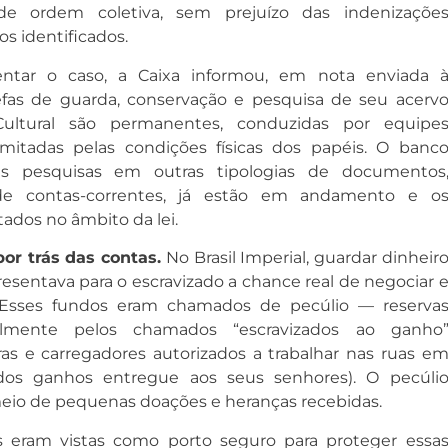
de ordem coletiva, sem prejuízo das indenizaçõe
ros identificados
.
ntar o caso, a Caixa informou, em nota enviada 
efas de guarda, conservação e pesquisa de seu acerv
Cultural são permanentes, conduzidas por equipe
limitadas pelas condições físicas dos papéis
. O banc
s pesquisas em outras tipologias de documentos
 de contas-correntes, já estão em andamento e o
tados no âmbito da lei
.
por trás das contas.
No Brasil Imperial, guardar dinheir
resentava para o escravizado a chance real de negociar 
 Esses fundos eram chamados de pecúlio — reserva
almente pelos chamados “escravizados ao ganho
ras e carregadores autorizados a trabalhar nas ruas e
dos ganhos entregue aos seus senhores)
. O pecúli
eio de pequenas doações e heranças recebidas
.
s eram vistas como porto seguro para proteger essa