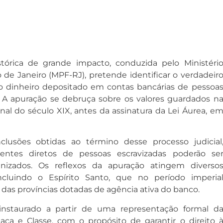
tórica de grande impacto, conduzida pelo Ministéri
 de Janeiro (MPF-RJ), pretende identificar o verdadeir
do dinheiro depositado em contas bancárias de pessoa
. A apuração se debruça sobre os valores guardados n
nal do século XIX, antes da assinatura da Lei Áurea, e
lusões obtidas ao término desse processo judicial
entes diretos de pessoas escravizadas poderão se
nizados
. Os reflexos da apuração atingem diverso
 incluindo o Espírito Santo, que no período imperia
as províncias dotadas de agência ativa do banco
.
instaurado a partir de uma representação formal d
ça e Classe, com o propósito de garantir o direito 