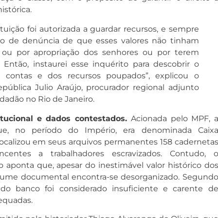
istórica
.
ituição foi autorizada a guardar recursos, e sempre
o de denúncia de que esses valores não tinham
, ou por apropriação dos senhores ou por terem
 Então, instaurei esse inquérito para descobrir o
s contas e dos recursos poupados”, explicou o
pública Julio Araújo, procurador regional adjunto
idadão no Rio de Janeiro
.
itucional e dados contestados.
Acionada pelo MPF, 
ue, no período do Império, era denominada Caix
localizou em seus arquivos permanentes 158 caderneta
centes a trabalhadores escravizados
. Contudo, 
o aponta que, apesar do inestimável valor histórico do
lume documental encontra-se desorganizado
. Segund
al do banco foi considerado insuficiente e carente d
dequadas
.