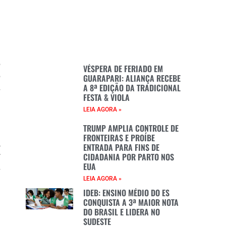
o
VÉSPERA DE FERIADO EM
o
GUARAPARI: ALIANÇA RECEBE
A 8ª EDIÇÃO DA TRADICIONAL
s
FESTA & VIOLA
a
LEIA AGORA »
m
TRUMP AMPLIA CONTROLE DE
FRONTEIRAS E PROÍBE
,
ENTRADA PARA FINS DE
CIDADANIA POR PARTO NOS
r
EUA
s
LEIA AGORA »
l
IDEB: ENSINO MÉDIO DO ES
CONQUISTA A 3ª MAIOR NOTA
DO BRASIL E LIDERA NO
a
SUDESTE
à