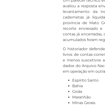
Um parecer técnico emi
avaliou a resposta en
levantamento da ins
cadernetas já liquid
província de Mato G
recorte enviesado e 
contas já encerradas, 
acumulados foram regu
O historiador defend
livros de contas-corre
e menos suscetivos a
dados do Arquivo Nac
em operação em outras
Espírito Santo
Bahia
Goiás
Maranhão
Minas Gerais